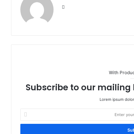
Website
With Produ
Subscribe to our mailing 
Lorem ipsum dolor
Enter
your
Email
address