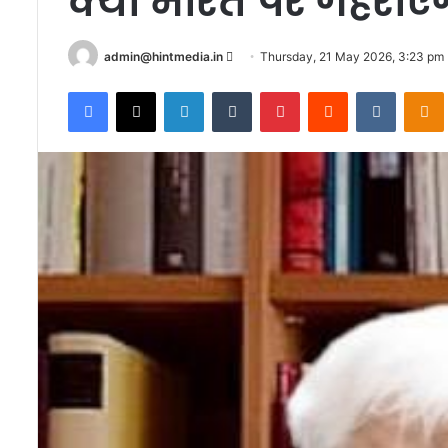
क्या भारत पर गहराए
Send
admin@hintmedia.in
Thursday, 21 May 2026, 3:23 pm
an
Facebook
X
LinkedIn
Tumblr
Pinterest
Reddit
VKontak
email