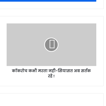
काॅकरोच कभी मरता नही-सियासत अब सर्तक
रहे !