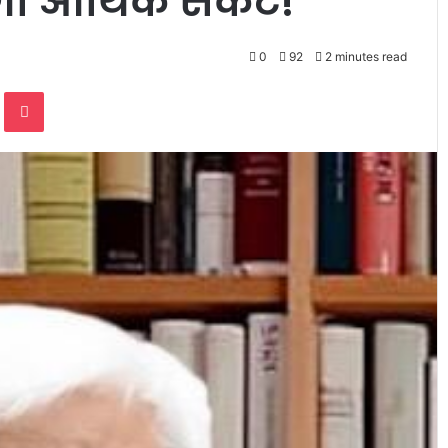
गा आर्थिक संकट!
0
92
2 minutes read
te
Odnoklassniki
Pocket