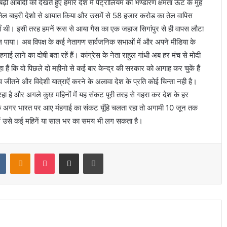
 आबादी को देखते हुए हमारे देश में पैट्रोलियम की भण्डारण क्षमता ऊँट के मुँह
 तेल बाहरी देशो से आयात किया और उसमें से 58 हजार करोड का तेल वापिस
याँ थी। इसी तरह हमनें रूस से आया गैस का एक जहाज सिगांपुर से ही वापस लौटा
पाया। अब विपक्ष के कई नेतागण सार्वजनिक सभाओं में और अपने मीडिया के
गाई लाने का दोषी बता रहें हैं। कांग्रेस के नेता राहुल गांधी अब हर मंच से मोदी
 हैं कि वो पिछले दो महीनो से कई बार केन्द्र की सरकार को आगाह कर चुकें हैं
जीतने और विदेशी यात्राऐं करने के अलावा देश के प्रति कोई चिन्ता नही है।
हा है और अगले कुछ महिनों में यह संकट पूरी तरह से गहरा कर देश के हर
 कि अगर भारत पर आए मंहगाई का संकट यूँहि चलता रहा तो अगामी 10 जून तक
में उसे कई महिनें या साल भर का समय भी लग सकता है।
t
VKontakte
Odnoklassniki
Pocket
Share via Email
Print