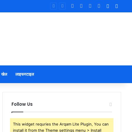
Facebook
X
YouTube
Instagram
Log In
Sideb
खेल
लाइफस्टाइल
Follow Us
This widget requries the Arqam Lite Plugin, You can
install it from the Theme settings menu > Install