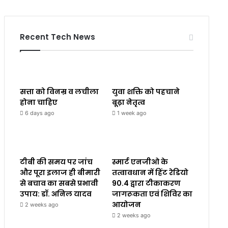
Recent Tech News
सत्ता को विनम्र व लचीला
युवा शक्ति को पहचाने
होना चाहिए
बूढ़ा नेतृत्व
6 days ago
1 week ago
टीबी की समय पर जांच
स्मार्ट एनजीओ के
और पूरा इलाज ही बीमारी
तत्वावधान में हिंट रेडियो
से बचाव का सबसे प्रभावी
90.4 द्वारा टीकाकरण
उपाय: डॉ. अनिल यादव
जागरूकता एवं शिविर का
आयोजन
2 weeks ago
2 weeks ago