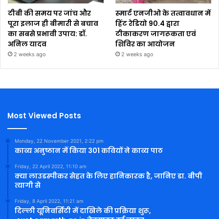
टीबी की समय पर जांच और
स्मार्ट एनजीओ के तत्वावधान में
पूरा इलाज ही बीमारी से बचाव
हिंट रेडियो 90.4 द्वारा
का सबसे प्रभावी उपाय: डॉ.
टीकाकरण जागरूकता एवं
अनिल यादव
शिविर का आयोजन
2 weeks ago
2 weeks ago
Most Viewed Posts
Monday, 22 November 2021, 2:22 pm
काव्य अनुष्ठान में किया 301 कवियों ने काव्य पाठ
Friday, 22 April 2022, 11:10 am
क्या लाउडस्पीकर सेहत के लिए हानिकारक है, जानिए डा. बीपी
त्यागी से
Friday, 8 April 2022, 11:21 am
दिल्ली यूनिवर्सिटी में दाखिले की प्रक्रिया शुरू,