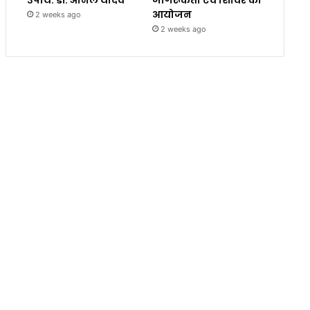
उपाय: डॉ. अनिल यादव
जागरूकता एवं शिविर का
आयोजन
2 weeks ago
2 weeks ago