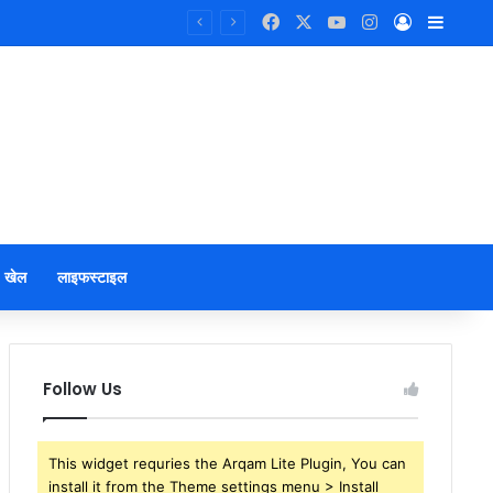
Facebook
X
YouTube
Instagram
Log In
Sideb
खेल
लाइफस्टाइल
Follow Us
This widget requries the Arqam Lite Plugin, You can
install it from the Theme settings menu > Install