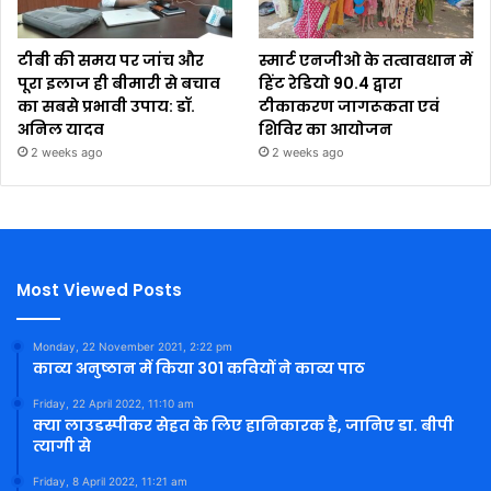
टीबी की समय पर जांच और
स्मार्ट एनजीओ के तत्वावधान में
पूरा इलाज ही बीमारी से बचाव
हिंट रेडियो 90.4 द्वारा
का सबसे प्रभावी उपाय: डॉ.
टीकाकरण जागरूकता एवं
अनिल यादव
शिविर का आयोजन
2 weeks ago
2 weeks ago
Most Viewed Posts
Monday, 22 November 2021, 2:22 pm
काव्य अनुष्ठान में किया 301 कवियों ने काव्य पाठ
Friday, 22 April 2022, 11:10 am
क्या लाउडस्पीकर सेहत के लिए हानिकारक है, जानिए डा. बीपी
त्यागी से
Friday, 8 April 2022, 11:21 am