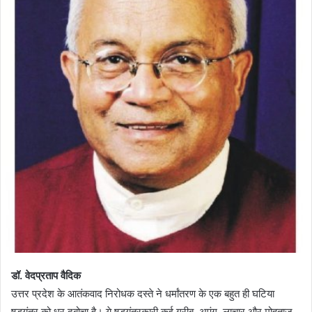
डॉ. वेदप्रताप वैदिक
उत्तर प्रदेश के आतंकवाद निरोधक दस्ते ने धर्मांतरण के एक बहुत ही घटिया
षड़यंत्र को धर दबोचा है। ये षड़यंत्रकारी कई गरीब, अपंग, लाचार और मोहताज