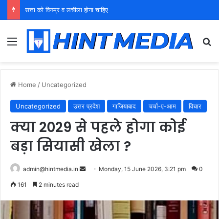
युवा शक्ति को पहचाने बूढ़ा नेतृत्व
Menu
Se
Home
/
Uncategorized
Uncategorized
उत्तर प्रदेश
गाजियाबाद
चर्चा-ए-आम
विचार
क्या 2029 से पहले होगा कोई
बड़ा सियासी खेला ?
Send
admin@hintmedia.in
Monday, 15 June 2026, 3:21 pm
0
an
161
2 minutes read
email