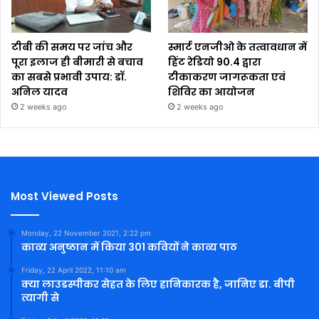
टीबी की समय पर जांच और
स्मार्ट एनजीओ के तत्वावधान में
पूरा इलाज ही बीमारी से बचाव
हिंट रेडियो 90.4 द्वारा
का सबसे प्रभावी उपाय: डॉ.
टीकाकरण जागरूकता एवं
अनिल यादव
शिविर का आयोजन
2 weeks ago
2 weeks ago
Most Viewed Posts
Monday, 22 November 2021, 2:22 pm
काव्य अनुष्ठान में किया 301 कवियों ने काव्य पाठ
Friday, 22 April 2022, 11:10 am
क्या लाउडस्पीकर सेहत के लिए हानिकारक है, जानिए डा. बीपी
त्यागी से