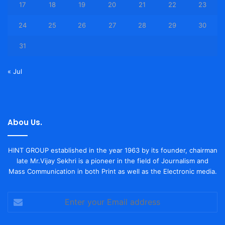
17
18
19
20
21
22
23
24
25
26
27
28
29
30
31
« Jul
Abou Us.
HINT GROUP established in the year 1963 by its founder, chairman
late Mr.Vijay Sekhri is a pioneer in the field of Journalism and
Mass Communication in both Print as well as the Electronic media.
Enter
your
Email