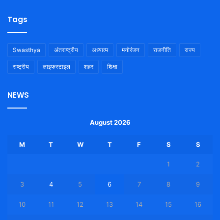
Tags
Swasthya
अंतराष्ट्रीय
अध्यात्म
मनोरंजन
राजनीति
राज्य
राष्ट्रीय
लाइफस्टाइल
शहर
शिक्षा
NEWS
August 2026
M
T
W
T
F
S
S
1
2
3
4
5
6
7
8
9
10
11
12
13
14
15
16