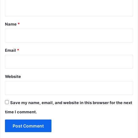
n
t
*
Name
*
Email
*
Website
Save my name, email, and website in this browser for the next
time I comment.