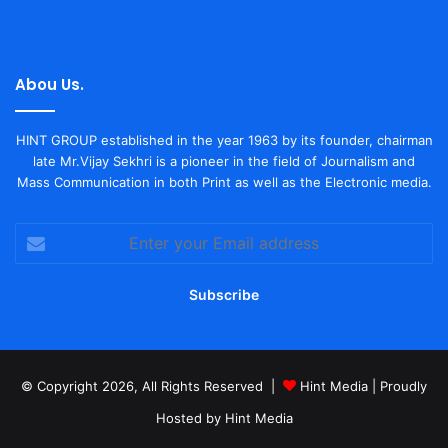
Abou Us.
HINT GROUP established in the year 1963 by its founder, chairman
late Mr.Vijay Sekhri is a pioneer in the field of Journalism and
Mass Communication in both Print as well as the Electronic media.
Enter
your
Email
address
© Copyright 2026, All Rights Reserved |
Hint Media
| Proudly
Hosted by
Hint Media