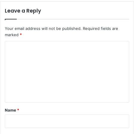
Leave a Reply
Your email address will not be published.
Required fields are
marked
*
C
o
m
m
e
n
t
*
Name
*