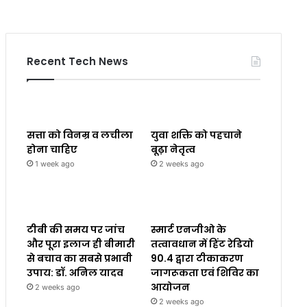
Recent Tech News
सत्ता को विनम्र व लचीला
युवा शक्ति को पहचाने
होना चाहिए
बूढ़ा नेतृत्व
1 week ago
2 weeks ago
टीबी की समय पर जांच
स्मार्ट एनजीओ के
और पूरा इलाज ही बीमारी
तत्वावधान में हिंट रेडियो
से बचाव का सबसे प्रभावी
90.4 द्वारा टीकाकरण
उपाय: डॉ. अनिल यादव
जागरूकता एवं शिविर का
आयोजन
2 weeks ago
2 weeks ago