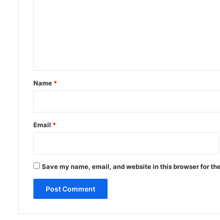
m
m
e
n
t
*
Name
*
Email
*
Save my name, email, and website in this browser for th