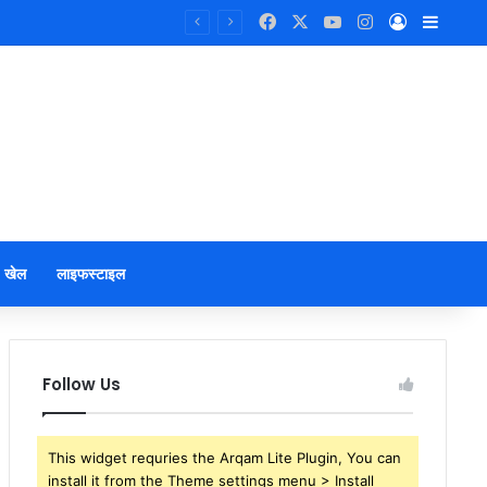
Facebook
X
YouTube
Instagram
Log In
Sideb
खेल
लाइफस्टाइल
Follow Us
This widget requries the Arqam Lite Plugin, You can
install it from the Theme settings menu > Install