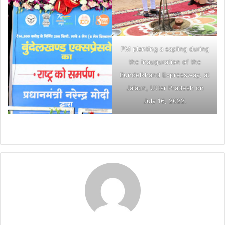
PM planting a sapling during
the inauguration of the
Bundelkhand Expressway, at
Jalaun, Uttar Pradesh on
July 16, 2022.