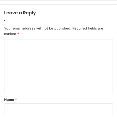
Leave a Reply
Your email address will not be published.
Required fields are
marked
*
C
o
m
m
e
n
t
*
Name
*