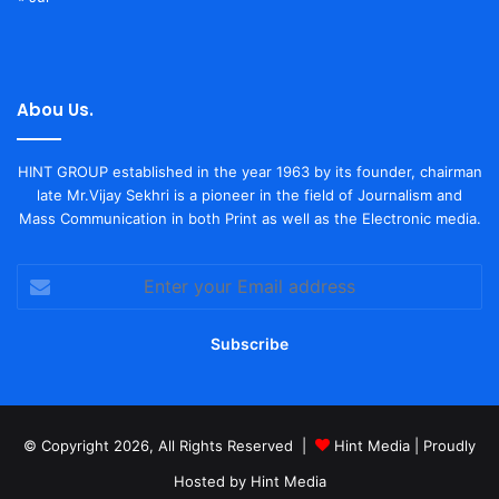
Abou Us.
HINT GROUP established in the year 1963 by its founder, chairman
late Mr.Vijay Sekhri is a pioneer in the field of Journalism and
Mass Communication in both Print as well as the Electronic media.
Enter
your
Email
address
© Copyright 2026, All Rights Reserved |
Hint Media
| Proudly
Hosted by
Hint Media