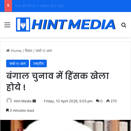
युवा शक्ति को पहचाने बूढ़ा नेतृत्व
Menu
Se
Home
/
विचार
/
चर्चा-ए-आम
चर्चा-ए-आम
राष्ट्रीय
बंगाल चुनाव में हिंसक खेला
होये !
Send
Hint Media
Friday, 10 April 2026, 5:05 pm
0
270
an
3 minutes read
email