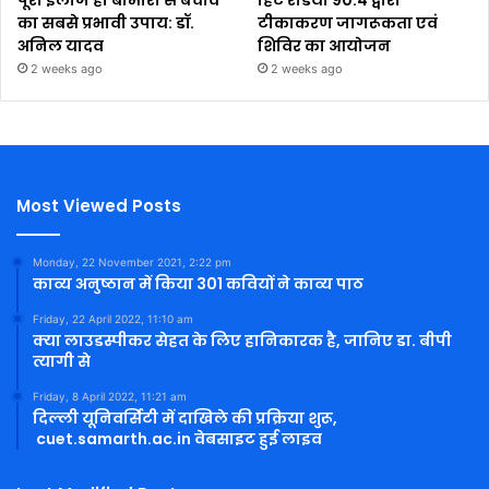
पूरा इलाज ही बीमारी से बचाव
हिंट रेडियो 90.4 द्वारा
का सबसे प्रभावी उपाय: डॉ.
टीकाकरण जागरूकता एवं
अनिल यादव
शिविर का आयोजन
2 weeks ago
2 weeks ago
Most Viewed Posts
Monday, 22 November 2021, 2:22 pm
काव्य अनुष्ठान में किया 301 कवियों ने काव्य पाठ
Friday, 22 April 2022, 11:10 am
क्या लाउडस्पीकर सेहत के लिए हानिकारक है, जानिए डा. बीपी
त्यागी से
Friday, 8 April 2022, 11:21 am
दिल्ली यूनिवर्सिटी में दाखिले की प्रक्रिया शुरू,
cuet.samarth.ac.in वेबसाइट हुई लाइव