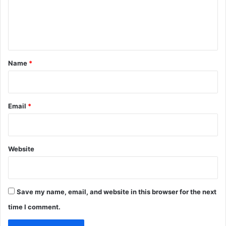
e
n
t
*
Name
*
Email
*
Website
Save my name, email, and website in this browser for the next
time I comment.