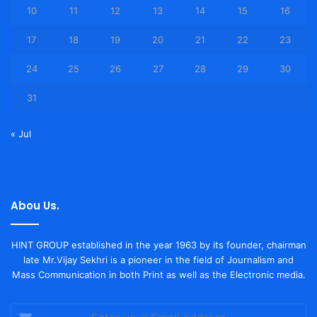
10
11
12
13
14
15
16
17
18
19
20
21
22
23
24
25
26
27
28
29
30
31
« Jul
Abou Us.
HINT GROUP established in the year 1963 by its founder, chairman
late Mr.Vijay Sekhri is a pioneer in the field of Journalism and
Mass Communication in both Print as well as the Electronic media.
Enter