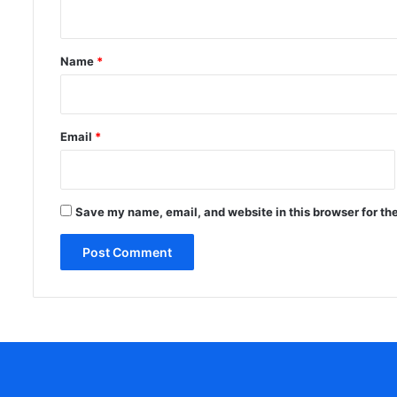
n
t
*
Name
*
Email
*
Save my name, email, and website in this browser for th