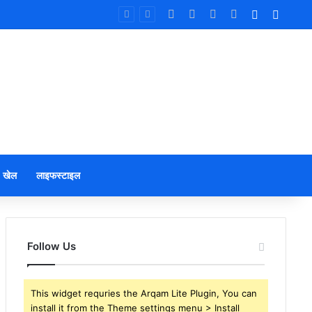
Facebook
X
YouTube
Instagram
Log In
Sideb
खेल
लाइफस्टाइल
Follow Us
This widget requries the Arqam Lite Plugin, You can
install it from the Theme settings menu > Install