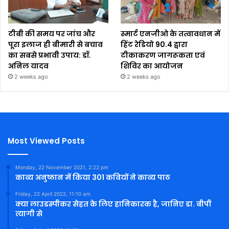
टीबी की समय पर जांच और
स्मार्ट एनजीओ के तत्वावधान में
पूरा इलाज ही बीमारी से बचाव
हिंट रेडियो 90.4 द्वारा
का सबसे प्रभावी उपाय: डॉ.
टीकाकरण जागरूकता एवं
अनिल यादव
शिविर का आयोजन
2 weeks ago
2 weeks ago
Most Viewed Posts
Monday, 22 November 2021, 2:22 pm
काव्य अनुष्ठान में किया 301 कवियों ने काव्य पाठ
Friday, 22 April 2022, 11:10 am
क्या लाउडस्पीकर सेहत के लिए हानिकारक है, जानिए डा. बीपी
त्यागी से