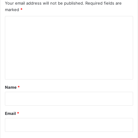
Your email address will not be published.
Required fields are
marked
*
C
o
m
m
e
n
t
*
Name
*
Email
*