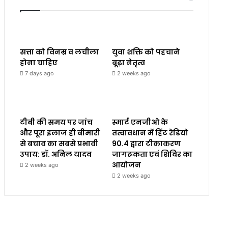
सत्ता को विनम्र व लचीला
युवा शक्ति को पहचाने
होना चाहिए
बूढ़ा नेतृत्व
7 days ago
2 weeks ago
टीबी की समय पर जांच
स्मार्ट एनजीओ के
और पूरा इलाज ही बीमारी
तत्वावधान में हिंट रेडियो
से बचाव का सबसे प्रभावी
90.4 द्वारा टीकाकरण
उपाय: डॉ. अनिल यादव
जागरूकता एवं शिविर का
आयोजन
2 weeks ago
2 weeks ago