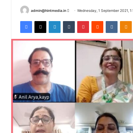
Send
admin@hintmedia.in
Wednesday, 1 September 2021, 1:
an
Facebook
X
LinkedIn
Tumblr
Pinterest
Reddit
VKontak
email