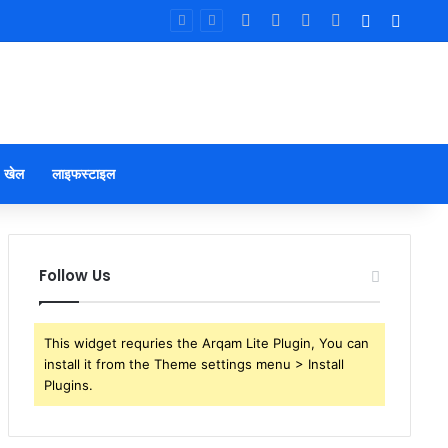
Facebook
X
YouTube
Instagram
Log In
Sideb
खेल
लाइफस्टाइल
Follow Us
This widget requries the Arqam Lite Plugin, You can
install it from the Theme settings menu > Install
Plugins.