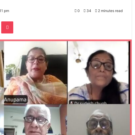
11 pm
0
34
2 minutes read
te
Odnoklassniki
Pocket