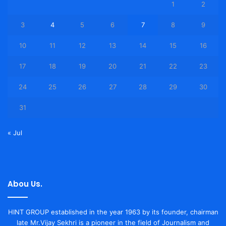
1
2
3
4
5
6
7
8
9
10
11
12
13
14
15
16
17
18
19
20
21
22
23
24
25
26
27
28
29
30
31
« Jul
Abou Us.
HINT GROUP established in the year 1963 by its founder, chairman
late Mr.Vijay Sekhri is a pioneer in the field of Journalism and