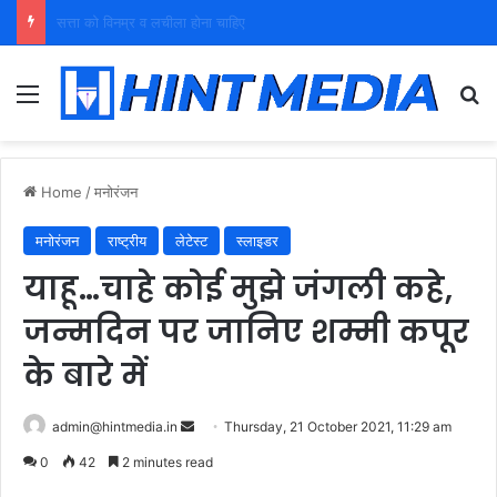
युवा शक्ति को पहचाने बूढ़ा नेतृत्व
Menu
Se
Home
/
मनोरंजन
मनोरंजन
राष्ट्रीय
लेटेस्ट
स्लाइडर
याहू…चाहे कोई मुझे जंगली कहे,
जन्मदिन पर जानिए शम्मी कपूर
के बारे में
Send
admin@hintmedia.in
Thursday, 21 October 2021, 11:29 am
an
0
42
2 minutes read
email