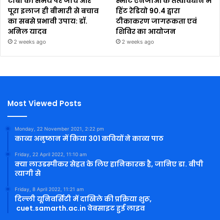
टीबी की समय पर जांच और
स्मार्ट एनजीओ के तत्वावधान में
पूरा इलाज ही बीमारी से बचाव
हिंट रेडियो 90.4 द्वारा
का सबसे प्रभावी उपाय: डॉ.
टीकाकरण जागरूकता एवं
अनिल यादव
शिविर का आयोजन
2 weeks ago
2 weeks ago
Most Viewed Posts
Monday, 22 November 2021, 2:22 pm
काव्य अनुष्ठान में किया 301 कवियों ने काव्य पाठ
Friday, 22 April 2022, 11:10 am
क्या लाउडस्पीकर सेहत के लिए हानिकारक है, जानिए डा. बीपी
त्यागी से
Friday, 8 April 2022, 11:21 am
दिल्ली यूनिवर्सिटी में दाखिले की प्रक्रिया शुरू,
cuet.samarth.ac.in वेबसाइट हुई लाइव