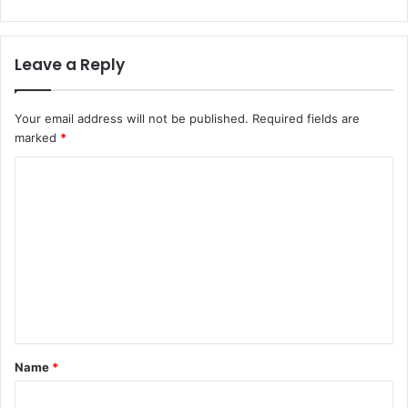
Leave a Reply
Your email address will not be published.
Required fields are
marked
*
C
o
m
m
e
n
t
*
Name
*