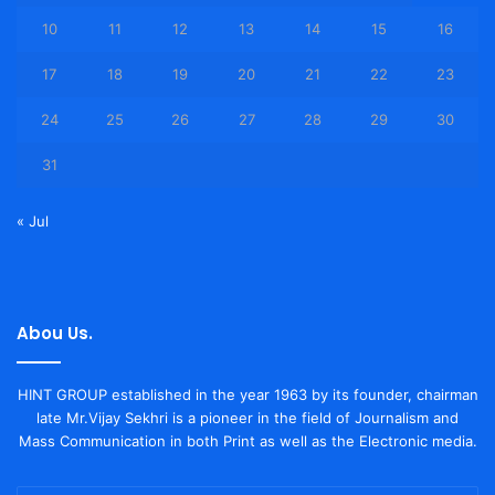
10
11
12
13
14
15
16
17
18
19
20
21
22
23
24
25
26
27
28
29
30
31
« Jul
Abou Us.
HINT GROUP established in the year 1963 by its founder, chairman
late Mr.Vijay Sekhri is a pioneer in the field of Journalism and
Mass Communication in both Print as well as the Electronic media.