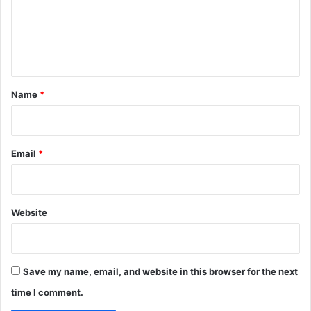
m
e
n
t
*
Name
*
Email
*
Website
Save my name, email, and website in this browser for the next
time I comment.