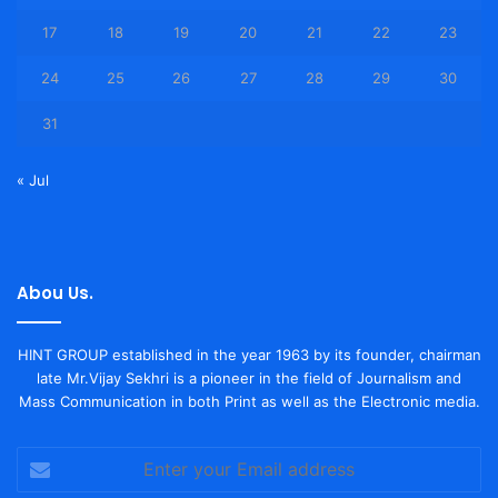
17
18
19
20
21
22
23
24
25
26
27
28
29
30
31
« Jul
Abou Us.
HINT GROUP established in the year 1963 by its founder, chairman
late Mr.Vijay Sekhri is a pioneer in the field of Journalism and
Mass Communication in both Print as well as the Electronic media.
Enter
your