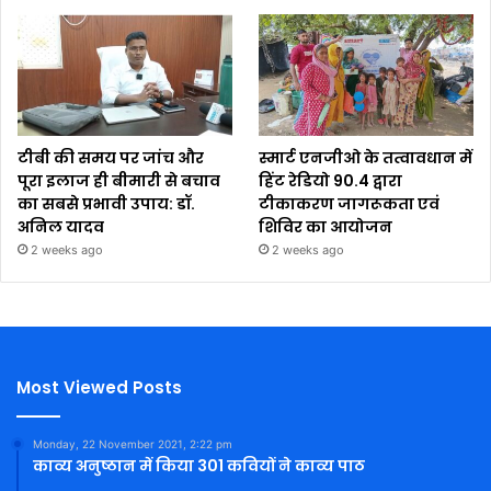
टीबी की समय पर जांच और
स्मार्ट एनजीओ के तत्वावधान में
पूरा इलाज ही बीमारी से बचाव
हिंट रेडियो 90.4 द्वारा
का सबसे प्रभावी उपाय: डॉ.
टीकाकरण जागरूकता एवं
अनिल यादव
शिविर का आयोजन
2 weeks ago
2 weeks ago
Most Viewed Posts
Monday, 22 November 2021, 2:22 pm
काव्य अनुष्ठान में किया 301 कवियों ने काव्य पाठ