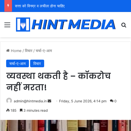
युवा शक्ति को पहचाने बूढ़ा नेतृत्व
Menu
Se
Home
/
विचार
/
चर्चा-ए-आम
चर्चा-ए-आम
विचार
व्यवस्था थकती है – कॉकरोच
नहीं मरता!
Send
admin@hintmedia.in
Friday, 5 June 2026, 4:14 pm
0
an
185
3 minutes read
email