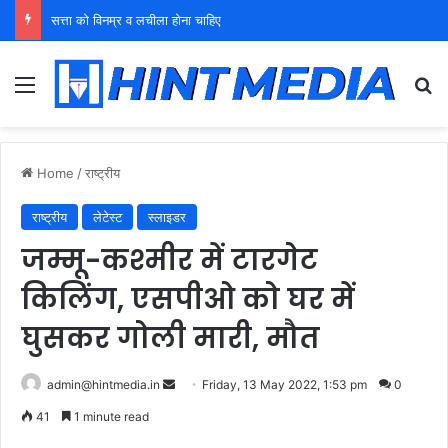
युवा शक्ति को पहचाने बूढ़ा नेतृत्व
Menu
Se
Home
/
राष्ट्रीय
राष्ट्रीय
लेटेस्ट
स्लाइडर
जम्मू-कश्मीर में टारगेट
किलिंग, एसपीओ को घर में
घुसकर गोली मारी, मौत
Send
admin@hintmedia.in
Friday, 13 May 2022, 1:53 pm
0
an
41
1 minute read
email