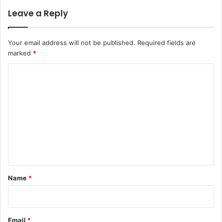
Leave a Reply
Your email address will not be published.
Required fields are
marked
*
C
o
m
m
e
n
t
*
Name
*
Email
*