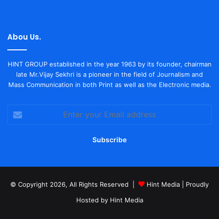
Abou Us.
HINT GROUP established in the year 1963 by its founder, chairman
late Mr.Vijay Sekhri is a pioneer in the field of Journalism and
Mass Communication in both Print as well as the Electronic media.
Enter
your
Email
address
© Copyright 2026, All Rights Reserved |
Hint Media
| Proudly
Hosted by
Hint Media