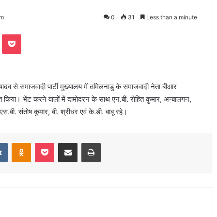
pm
0
31
Less than a minute
te
Odnoklassniki
Pocket
लेश यादव से समाजवादी पार्टी मुख्यालय में तमिलनाडु के समाजवादी नेता बीआर
 किया। भेंट करने वालों में दामोदरन के साथ एन.बी. रोहित कुमार, अन्बालगन,
.बी. संतोष कुमार, बी. श्रीधर एवं के.डी. बाबू रहे।
it
VKontakte
Odnoklassniki
Pocket
Share via Email
Print