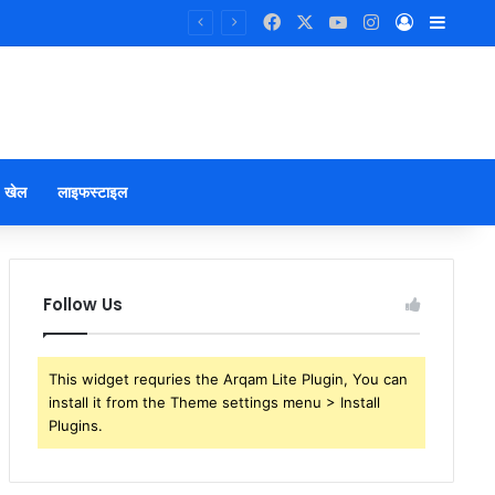
Facebook
X
YouTube
Instagram
Log In
Sideb
खेल
लाइफस्टाइल
Follow Us
This widget requries the Arqam Lite Plugin, You can
install it from the Theme settings menu > Install
Plugins.