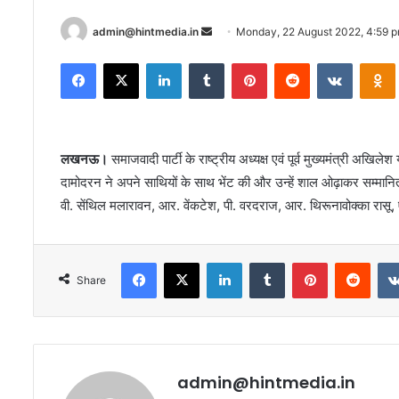
Send
admin@hintmedia.in
Monday, 22 August 2022, 4:59 
an
Facebook
X
LinkedIn
Tumblr
Pinterest
Reddit
VKontak
email
लखनऊ।
समाजवादी पार्टी के राष्ट्रीय अध्यक्ष एवं पूर्व मुख्यमंत्री अखि
दामोदरन ने अपने साथियों के साथ भेंट की और उन्हें शाल ओढ़ाकर सम्मानित
वी. सेंथिल मलारावन, आर. वेंकटेश, पी. वरदराज, आर. थिरूनावोक्का रासू, एस
Facebook
X
LinkedIn
Tumblr
Pinterest
Redd
Share
admin@hintmedia.in