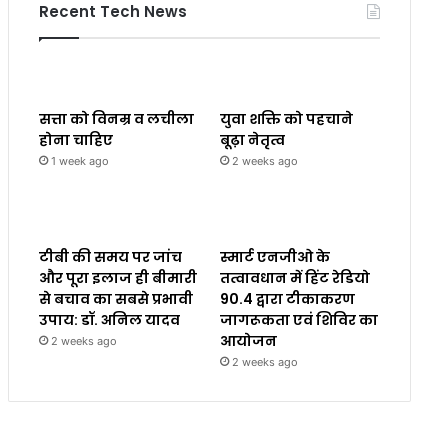
Recent Tech News
सत्ता को विनम्र व लचीला
युवा शक्ति को पहचाने
होना चाहिए
बूढ़ा नेतृत्व
1 week ago
2 weeks ago
टीबी की समय पर जांच
स्मार्ट एनजीओ के
और पूरा इलाज ही बीमारी
तत्वावधान में हिंट रेडियो
से बचाव का सबसे प्रभावी
90.4 द्वारा टीकाकरण
उपाय: डॉ. अनिल यादव
जागरूकता एवं शिविर का
आयोजन
2 weeks ago
2 weeks ago