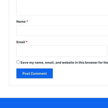
n
t
*
Name
*
Email
*
Save my name, email, and website in this browser for th