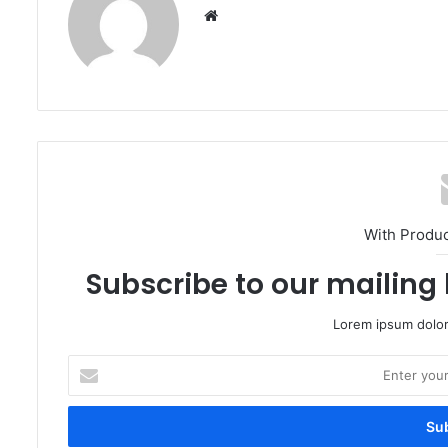
Website
With Produ
Subscribe to our mailing 
Lorem ipsum dolor
Enter
your
Email
address