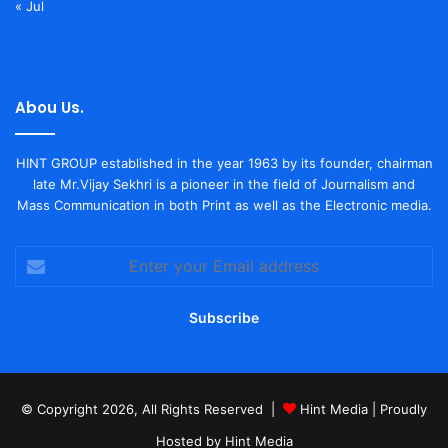
« Jul
Abou Us.
HINT GROUP established in the year 1963 by its founder, chairman
late Mr.Vijay Sekhri is a pioneer in the field of Journalism and
Mass Communication in both Print as well as the Electronic media.
Enter
your
Email
address
© Copyright 2026, All Rights Reserved |
Hint Media
| Proudly
Hosted by
Hint Media