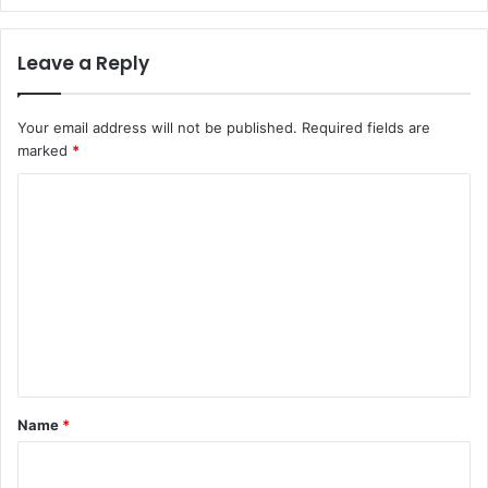
Leave a Reply
Your email address will not be published.
Required fields are
marked
*
C
o
m
m
e
n
t
*
Name
*