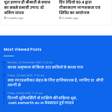
पूरा इलाज ही बीमारी से बचाव
हिंट रेडियो 90.4 द्वारा
का सबसे प्रभावी उपाय: डॉ.
टीकाकरण जागरूकता एवं
अनिल यादव
शिविर का आयोजन
3 weeks ago
3 weeks ago
Most Viewed Posts
Monday, 22 November 2021, 2:22 pm
काव्य अनुष्ठान में किया 301 कवियों ने काव्य पाठ
Friday, 22 April 2022, 11:10 am
क्या लाउडस्पीकर सेहत के लिए हानिकारक है, जानिए डा. बीपी
त्यागी से
Friday, 8 April 2022, 11:21 am
दिल्ली यूनिवर्सिटी में दाखिले की प्रक्रिया शुरू,
cuet.samarth.ac.in वेबसाइट हुई लाइव