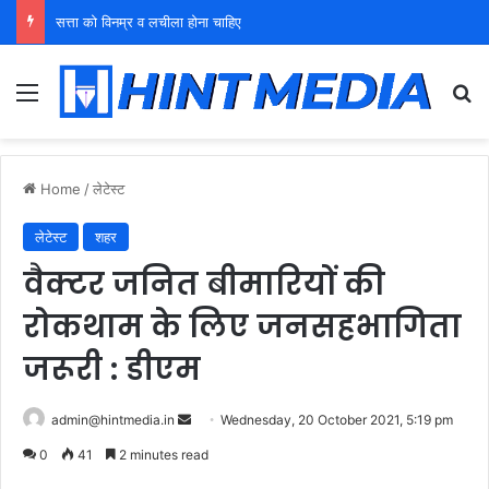
युवा शक्ति को पहचाने बूढ़ा नेतृत्व
Menu
Se
Home
/
लेटेस्ट
लेटेस्ट
शहर
वैक्टर जनित बीमारियों की
रोकथाम के लिए जनसहभागिता
जरूरी : डीएम
Send
admin@hintmedia.in
Wednesday, 20 October 2021, 5:19 pm
an
0
41
2 minutes read
email