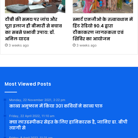
टीबी की समय पर जांच और
स्मार्ट एनजीओ के तत्वावधान में
पूरा इलाज ही बीमारी से बचाव
हिंट रेडियो 90.4 द्वारा
का सबसे प्रभावी उपाय: डॉ.
टीकाकरण जागरूकता एवं
अनिल यादव
शिविर का आयोजन
3 weeks ago
3 weeks ago
Most Viewed Posts
Monday, 22 November 2021, 2:22 pm
काव्य अनुष्ठान में किया 301 कवियों ने काव्य पाठ
Friday, 22 April 2022, 11:10 am
क्या लाउडस्पीकर सेहत के लिए हानिकारक है, जानिए डा. बीपी
त्यागी से
Friday, 8 April 2022, 11:21 am