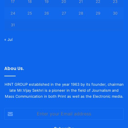
17
18
19
20
21
22
23
24
25
26
27
28
29
30
31
« Jul
Abou Us.
HINT GROUP established in the year 1963 by its founder, chairman
late Mr.Vijay Sekhri is a pioneer in the field of Journalism and
Mass Communication in both Print as well as the Electronic media.
Enter
your
Email