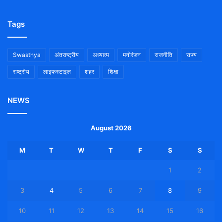
Tags
Swasthya
अंतराष्ट्रीय
अध्यात्म
मनोरंजन
राजनीति
राज्य
राष्ट्रीय
लाइफस्टाइल
शहर
शिक्षा
NEWS
August 2026
M
T
W
T
F
S
S
1
2
3
4
5
6
7
8
9
10
11
12
13
14
15
16