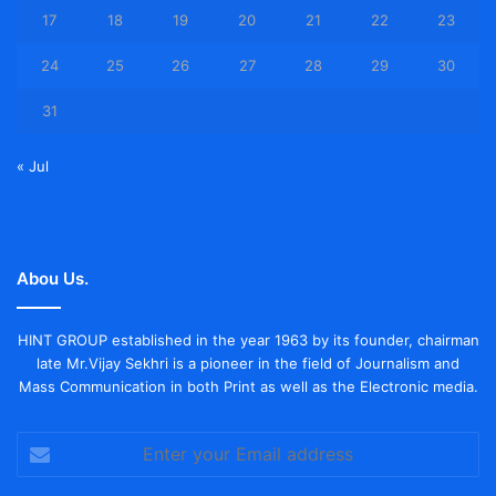
17
18
19
20
21
22
23
24
25
26
27
28
29
30
31
« Jul
Abou Us.
HINT GROUP established in the year 1963 by its founder, chairman
late Mr.Vijay Sekhri is a pioneer in the field of Journalism and
Mass Communication in both Print as well as the Electronic media.
Enter
your
Email