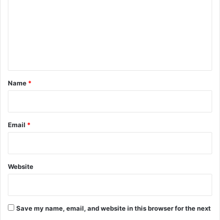
m
m
e
n
t
*
Name
*
Email
*
Website
Save my name, email, and website in this browser for the next