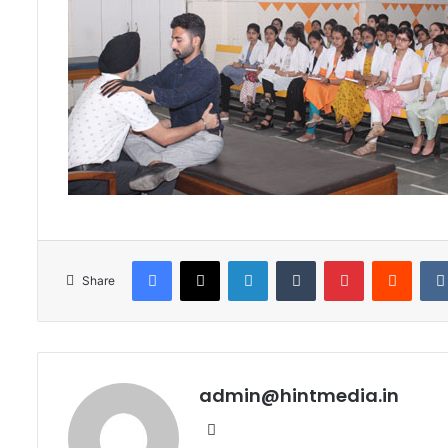
Facebook
X
LinkedIn
Tumblr
Pinterest
Reddi
Share
admin@hintmedia.in
Website