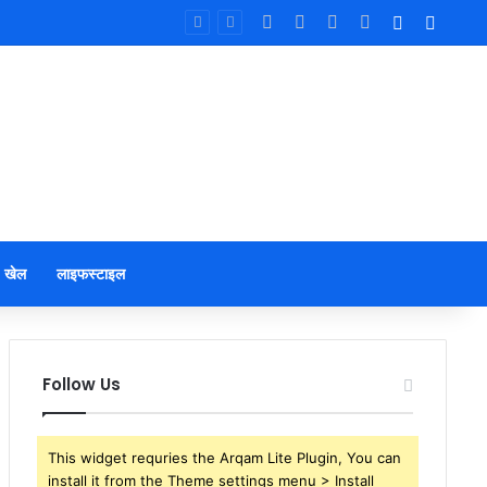
Facebook
X
YouTube
Instagram
Log In
Sideb
खेल
लाइफस्टाइल
Follow Us
This widget requries the Arqam Lite Plugin, You can
install it from the Theme settings menu > Install