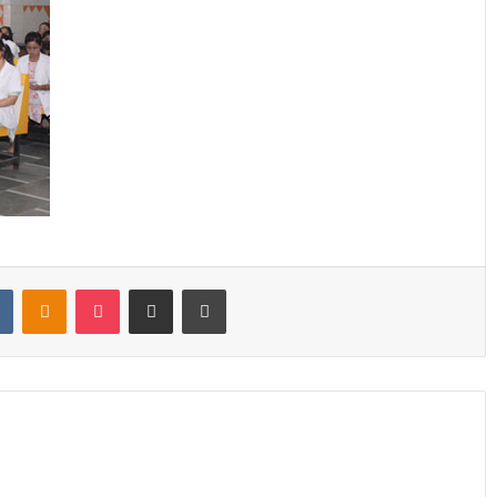
t
VKontakte
Odnoklassniki
Pocket
Share via Email
Print