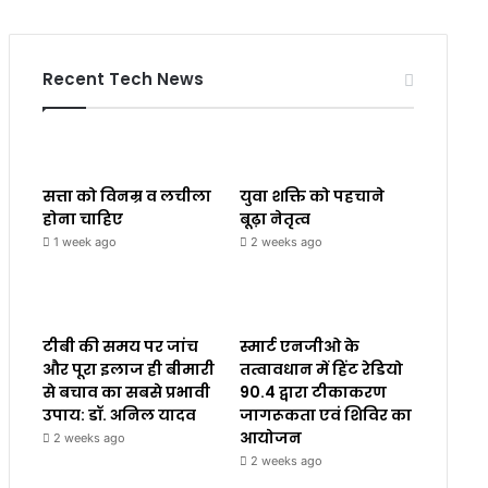
Recent Tech News
सत्ता को विनम्र व लचीला
युवा शक्ति को पहचाने
होना चाहिए
बूढ़ा नेतृत्व
1 week ago
2 weeks ago
टीबी की समय पर जांच
स्मार्ट एनजीओ के
और पूरा इलाज ही बीमारी
तत्वावधान में हिंट रेडियो
से बचाव का सबसे प्रभावी
90.4 द्वारा टीकाकरण
उपाय: डॉ. अनिल यादव
जागरूकता एवं शिविर का
आयोजन
2 weeks ago
2 weeks ago