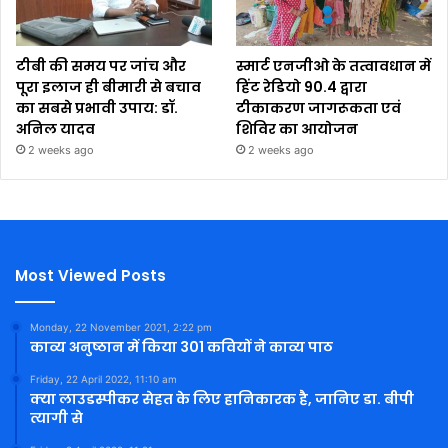
टीबी की समय पर जांच और
स्मार्ट एनजीओ के तत्वावधान में
पूरा इलाज ही बीमारी से बचाव
हिंट रेडियो 90.4 द्वारा
का सबसे प्रभावी उपाय: डॉ.
टीकाकरण जागरूकता एवं
अनिल यादव
शिविर का आयोजन
2 weeks ago
2 weeks ago
Most Viewed Posts
Monday, 22 November 2021, 2:22 pm
काव्य अनुष्ठान में किया 301 कवियों ने काव्य पाठ
Friday, 22 April 2022, 11:10 am
क्या लाउडस्पीकर सेहत के लिए हानिकारक है, जानिए डा. बीपी
त्यागी से