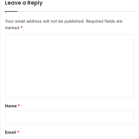
Leave a Reply
Your email address will not be published.
Required fields are
marked
*
C
o
m
m
e
n
t
*
Name
*
Email
*