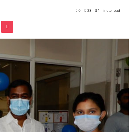
0
28
1 minute read
te
Odnoklassniki
Pocket