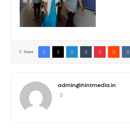
Facebook
X
LinkedIn
Tumblr
Pinterest
Reddi
Share
admin@hintmedia.in
Website