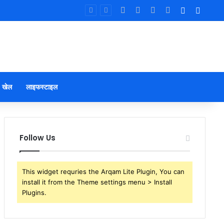
Facebook
X
YouTube
Instagram
Log In
Sideb
खेल
लाइफस्टाइल
Follow Us
This widget requries the Arqam Lite Plugin, You can
install it from the Theme settings menu > Install
Plugins.