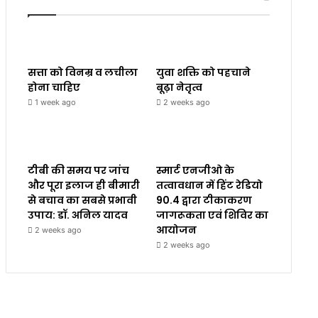
सत्ता को विनम्र व लचीला
युवा शक्ति को पहचाने
होना चाहिए
बूढ़ा नेतृत्व
1 week ago
2 weeks ago
टीबी की समय पर जांच
स्मार्ट एनजीओ के
और पूरा इलाज ही बीमारी
तत्वावधान में हिंट रेडियो
से बचाव का सबसे प्रभावी
90.4 द्वारा टीकाकरण
उपाय: डॉ. अनिल यादव
जागरूकता एवं शिविर का
आयोजन
2 weeks ago
2 weeks ago