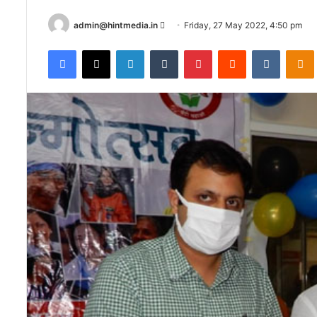
Send
admin@hintmedia.in
Friday, 27 May 2022, 4:50 pm
an
Facebook
X
LinkedIn
Tumblr
Pinterest
Reddit
VKontak
email