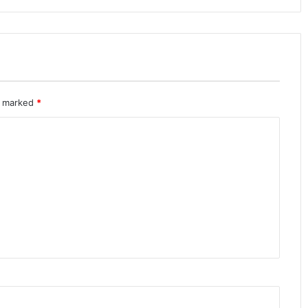
re marked
*