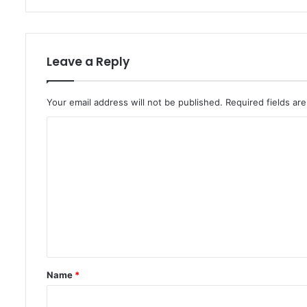
Leave a Reply
Your email address will not be published.
Required fields a
C
o
m
m
e
n
t
*
Name
*