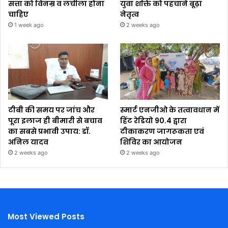
सत्ता को विनम्र व लचीला होना
युवा शक्ति को पहचाने बूढ़ा
चाहिए
नेतृत्व
1 week ago
2 weeks ago
टीबी की समय पर जांच और
स्मार्ट एनजीओ के तत्वावधान में
पूरा इलाज ही बीमारी से बचाव
हिंट रेडियो 90.4 द्वारा
का सबसे प्रभावी उपाय: डॉ.
टीकाकरण जागरूकता एवं
अनिल यादव
शिविर का आयोजन
2 weeks ago
2 weeks ago
Most Viewed Posts