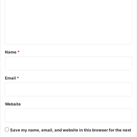
m
m
e
n
t
*
Name
*
Email
*
Website
Save my name, email, and website in this browser for the next