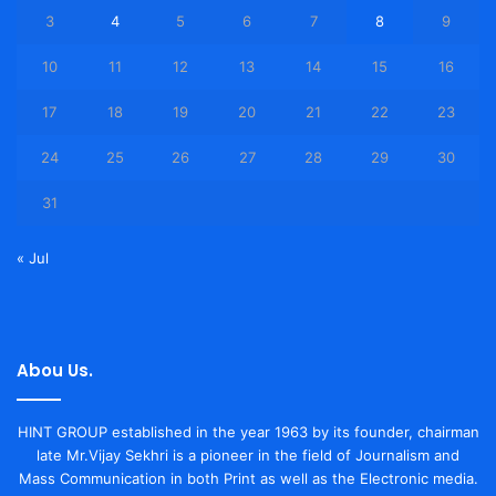
3
4
5
6
7
8
9
10
11
12
13
14
15
16
17
18
19
20
21
22
23
24
25
26
27
28
29
30
31
« Jul
Abou Us.
HINT GROUP established in the year 1963 by its founder, chairman
late Mr.Vijay Sekhri is a pioneer in the field of Journalism and
Mass Communication in both Print as well as the Electronic media.