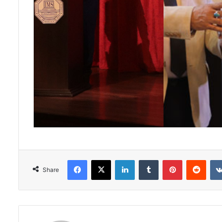
Facebook
X
LinkedIn
Tumblr
Pinterest
Redd
Share