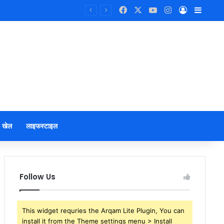
Facebook
X
YouTube
Instagram
Log In
Sideb
खेल
लाइफस्टाइल
Follow Us
This widget requries the Arqam Lite Plugin, You can
install it from the Theme settings menu > Install