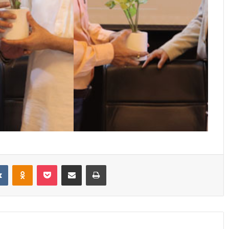
it
VKontakte
Odnoklassniki
Pocket
Share via Email
Print