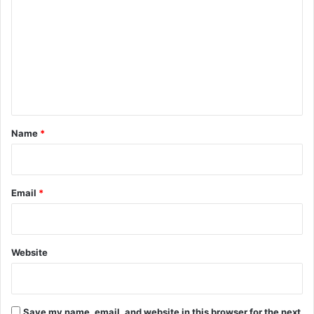
o
m
m
e
n
t
*
Name
*
Email
*
Website
Save my name, email, and website in this browser for the next