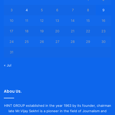
3
4
5
6
7
8
9
10
11
12
13
14
15
16
17
18
19
20
21
22
23
24
25
26
27
28
29
30
31
« Jul
Abou Us.
HINT GROUP established in the year 1963 by its founder, chairman
late Mr.Vijay Sekhri is a pioneer in the field of Journalism and