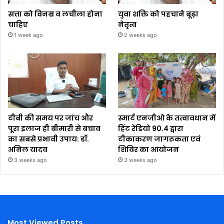
सत्ता को विनम्र व लचीला होना
युवा शक्ति को पहचाने बूढ़ा
चाहिए
नेतृत्व
1 week ago
2 weeks ago
टीबी की समय पर जांच और
स्मार्ट एनजीओ के तत्वावधान में
पूरा इलाज ही बीमारी से बचाव
हिंट रेडियो 90.4 द्वारा
का सबसे प्रभावी उपाय: डॉ.
टीकाकरण जागरूकता एवं
अनिल यादव
शिविर का आयोजन
3 weeks ago
3 weeks ago
Most Viewed Posts