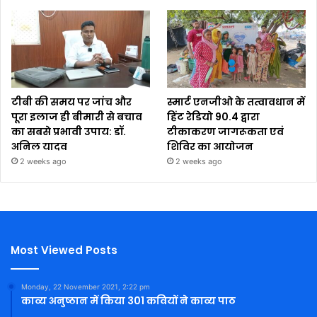
टीबी की समय पर जांच और
स्मार्ट एनजीओ के तत्वावधान में
पूरा इलाज ही बीमारी से बचाव
हिंट रेडियो 90.4 द्वारा
का सबसे प्रभावी उपाय: डॉ.
टीकाकरण जागरूकता एवं
अनिल यादव
शिविर का आयोजन
2 weeks ago
2 weeks ago
Most Viewed Posts
Monday, 22 November 2021, 2:22 pm
काव्य अनुष्ठान में किया 301 कवियों ने काव्य पाठ