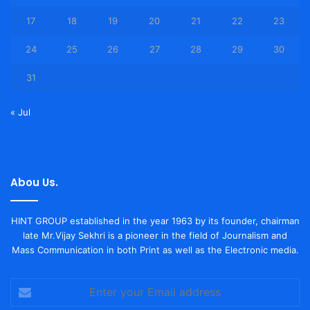
17
18
19
20
21
22
23
24
25
26
27
28
29
30
31
« Jul
Abou Us.
HINT GROUP established in the year 1963 by its founder, chairman
late Mr.Vijay Sekhri is a pioneer in the field of Journalism and
Mass Communication in both Print as well as the Electronic media.
Enter
your