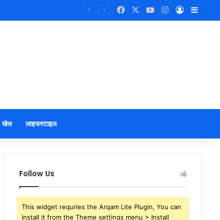
Facebook
X
YouTube
Instagram
Log In
Sideb
खेल
लाइफस्टाइल
Follow Us
This widget requries the Arqam Lite Plugin, You can
install it from the Theme settings menu > Install