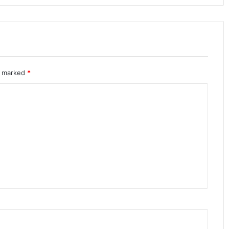
re marked
*