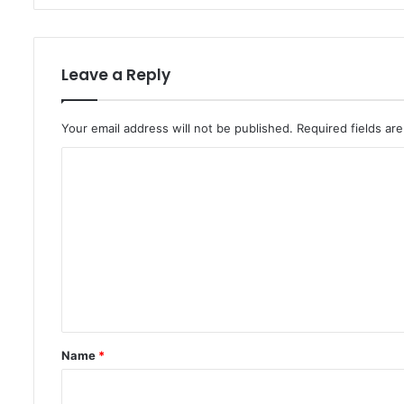
Leave a Reply
Your email address will not be published.
Required fields a
C
o
m
m
e
n
t
*
Name
*