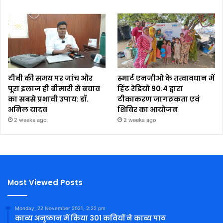
टीबी की समय पर जांच और
स्मार्ट एनजीओ के तत्वावधान में
पूरा इलाज ही बीमारी से बचाव
हिंट रेडियो 90.4 द्वारा
का सबसे प्रभावी उपाय: डॉ.
टीकाकरण जागरूकता एवं
अनिल यादव
शिविर का आयोजन
2 weeks ago
2 weeks ago
Most Viewed Posts
Monday, 22 November 2021, 2:22 pm
काव्य अनुष्ठान में किया 301 कवियों ने काव्य पाठ