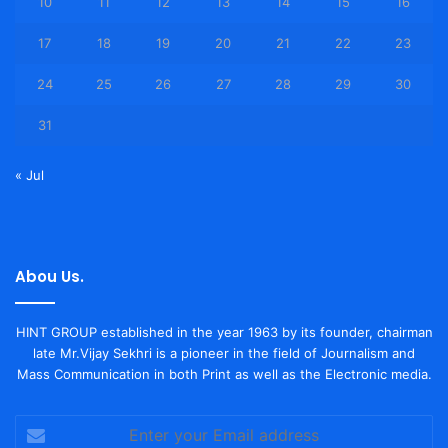
10
11
12
13
14
15
16
17
18
19
20
21
22
23
24
25
26
27
28
29
30
31
« Jul
Abou Us.
HINT GROUP established in the year 1963 by its founder, chairman
late Mr.Vijay Sekhri is a pioneer in the field of Journalism and
Mass Communication in both Print as well as the Electronic media.
Enter
your