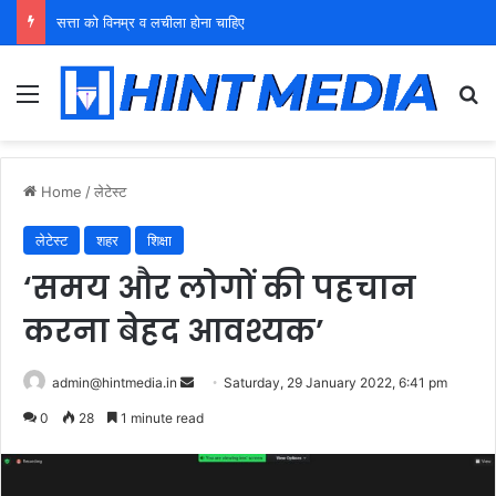
युवा शक्ति को पहचाने बूढ़ा नेतृत्व
Menu
Se
Home
/
लेटेस्ट
लेटेस्ट
शहर
शिक्षा
‘समय और लोगों की पहचान
करना बेहद आवश्यक’
Send
admin@hintmedia.in
Saturday, 29 January 2022, 6:41 pm
an
0
28
1 minute read
email