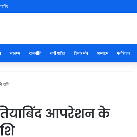
 चाहिए
ा
स्वस्थ्य
राजनीति
नारी शक्ति
विचार मंच
अध्यात्म
मनोरंजन
ी राशि
तियाबिंद आपरेशन के
ाशि