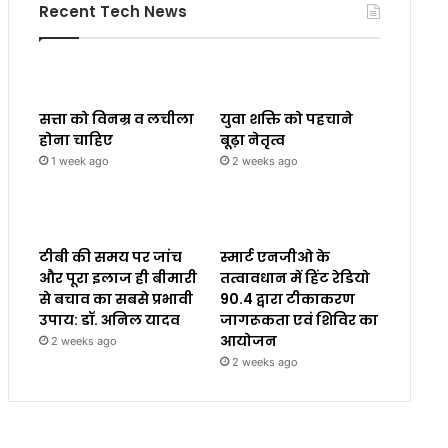
Recent Tech News
सत्ता को विनम्र व लचीला
युवा शक्ति को पहचाने
होना चाहिए
बूढ़ा नेतृत्व
1 week ago
2 weeks ago
टीबी की समय पर जांच
स्मार्ट एनजीओ के
और पूरा इलाज ही बीमारी
तत्वावधान में हिंट रेडियो
से बचाव का सबसे प्रभावी
90.4 द्वारा टीकाकरण
उपाय: डॉ. अनिल यादव
जागरूकता एवं शिविर का
आयोजन
2 weeks ago
2 weeks ago