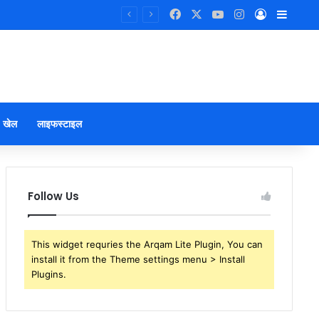
Facebook
X
YouTube
Instagram
Log In
Sideb
खेल
लाइफस्टाइल
Follow Us
This widget requries the Arqam Lite Plugin, You can
install it from the Theme settings menu > Install
Plugins.