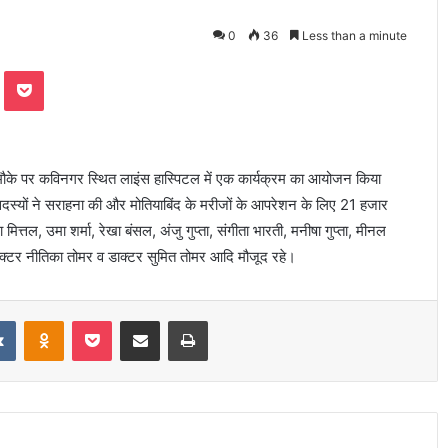
0
36
Less than a minute
te
Odnoklassniki
Pocket
 के मौके पर कविनगर स्थित लाइंस हास्पिटल में एक कार्यक्रम का आयोजन किया
 के सदस्यों ने सराहना की और मोतियाबिंद के मरीजों के आपरेशन के लिए 21 हजार
त्तल, उमा शर्मा, रेखा बंसल, अंजु गुप्ता, संगीता भारती, मनीषा गुप्ता, मीनल
 डाक्टर नीतिका तोमर व डाक्टर सुमित तोमर आदि मौजूद रहे।
it
VKontakte
Odnoklassniki
Pocket
Share via Email
Print