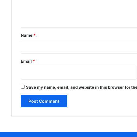
e
n
t
*
Name
*
Email
*
Save my name, email, and website in this browser for th