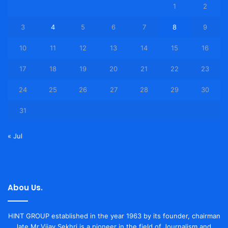
1
2
3
4
5
6
7
8
9
10
11
12
13
14
15
16
17
18
19
20
21
22
23
24
25
26
27
28
29
30
31
« Jul
Abou Us.
HINT GROUP established in the year 1963 by its founder, chairman
late Mr.Vijay Sekhri is a pioneer in the field of Journalism and