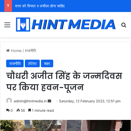
युवा शक्ति को पहचाने बूढ़ा नेतृत्व
Menu
Se
Home
/
राजनीति
राजनीति
लेटेस्ट
शहर
चौधरी अजीत सिंह के जन्मदिवस
पर किया हवन-पूजन
Send
admin@hintmedia.in
Saturday, 12 February 2022, 12:51 pm
an
0
56
1 minute read
email