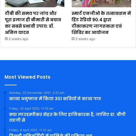
टीबी की समय पर जांच और
स्मार्ट एनजीओ के तत्वावधान में
पूरा इलाज ही बीमारी से बचाव
हिंट रेडियो 90.4 द्वारा
का सबसे प्रभावी उपाय: डॉ.
टीकाकरण जागरूकता एवं
अनिल यादव
शिविर का आयोजन
3 weeks ago
3 weeks ago
Most Viewed Posts
Monday, 22 November 2021, 2:22 pm
काव्य अनुष्ठान में किया 301 कवियों ने काव्य पाठ
Friday, 22 April 2022, 11:10 am
क्या लाउडस्पीकर सेहत के लिए हानिकारक है, जानिए डा. बीपी
त्यागी से
Friday, 8 April 2022, 11:21 am
दिल्ली यूनिवर्सिटी में दाखिले की प्रक्रिया शुरू,