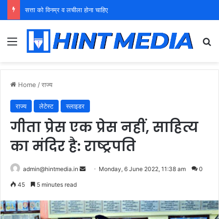
युवा शक्ति को पहचाने बूढ़ा नेतृत्व
Menu
Se
Home
/
राज्य
राज्य
लेटेस्ट
स्लाइडर
गीता प्रेस एक प्रेस नहीं, साहित्य
का मंदिर है: राष्ट्रपति
Send
admin@hintmedia.in
Monday, 6 June 2022, 11:38 am
0
an
45
5 minutes read
email