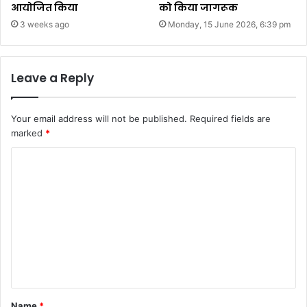
आयोजित किया
को किया जागरूक
3 weeks ago
Monday, 15 June 2026, 6:39 pm
Leave a Reply
Your email address will not be published.
Required fields are
marked
*
C
o
m
m
e
n
t
*
Name
*