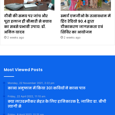
टीबी की समय पर जांच और
स्मार्ट एनजीओ के तत्वावधान में
पूरा इलाज ही बीमारी से बचाव
हिंट रेडियो 90.4 द्वारा
का सबसे प्रभावी उपाय: डॉ.
टीकाकरण जागरूकता एवं
अनिल यादव
शिविर का आयोजन
2 weeks ago
2 weeks ago
Most Viewed Posts
Monday, 22 November 2021, 2:22 pm
काव्य अनुष्ठान में किया 301 कवियों ने काव्य पाठ
Friday, 22 April 2022, 11:10 am
क्या लाउडस्पीकर सेहत के लिए हानिकारक है, जानिए डा. बीपी
त्यागी से
Friday, 8 April 2022, 11:21 am