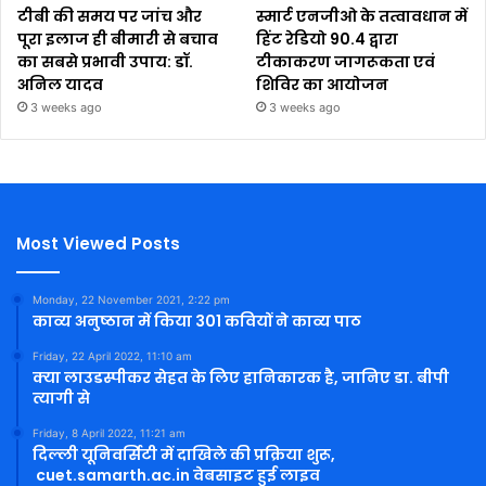
टीबी की समय पर जांच और
स्मार्ट एनजीओ के तत्वावधान में
पूरा इलाज ही बीमारी से बचाव
हिंट रेडियो 90.4 द्वारा
का सबसे प्रभावी उपाय: डॉ.
टीकाकरण जागरूकता एवं
अनिल यादव
शिविर का आयोजन
3 weeks ago
3 weeks ago
Most Viewed Posts
Monday, 22 November 2021, 2:22 pm
काव्य अनुष्ठान में किया 301 कवियों ने काव्य पाठ
Friday, 22 April 2022, 11:10 am
क्या लाउडस्पीकर सेहत के लिए हानिकारक है, जानिए डा. बीपी
त्यागी से
Friday, 8 April 2022, 11:21 am
दिल्ली यूनिवर्सिटी में दाखिले की प्रक्रिया शुरू,
cuet.samarth.ac.in वेबसाइट हुई लाइव