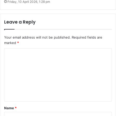
Friday, 10 April 2026, 1:28 pm
Leave a Reply
Your email address will not be published.
Required fields are
marked
*
C
o
m
m
e
n
t
*
Name
*