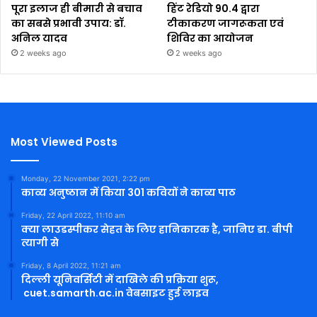
पूरा इलाज ही बीमारी से बचाव
हिंट रेडियो 90.4 द्वारा
का सबसे प्रभावी उपाय: डॉ.
टीकाकरण जागरूकता एवं
अनिल यादव
शिविर का आयोजन
2 weeks ago
2 weeks ago
Most Viewed Posts
Monday, 22 November 2021, 2:22 pm
काव्य अनुष्ठान में किया 301 कवियों ने काव्य पाठ
Friday, 22 April 2022, 11:10 am
क्या लाउडस्पीकर सेहत के लिए हानिकारक है, जानिए डा. बीपी
त्यागी से
Friday, 8 April 2022, 11:21 am
दिल्ली यूनिवर्सिटी में दाखिले की प्रक्रिया शुरू,
cuet.samarth.ac.in वेबसाइट हुई लाइव