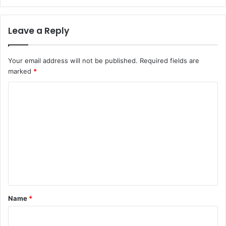
Leave a Reply
Your email address will not be published.
Required fields are
marked
*
C
o
m
m
e
n
t
*
Name
*