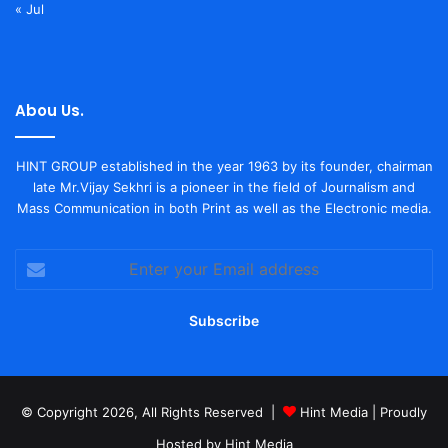
« Jul
Abou Us.
HINT GROUP established in the year 1963 by its founder, chairman
late Mr.Vijay Sekhri is a pioneer in the field of Journalism and
Mass Communication in both Print as well as the Electronic media.
Enter
your
Email
address
© Copyright 2026, All Rights Reserved |
Hint Media
| Proudly
Hosted by
Hint Media