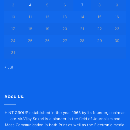
3
4
5
6
7
8
9
10
11
12
13
14
15
16
17
18
19
20
21
22
23
24
25
26
27
28
29
30
31
« Jul
Abou Us.
HINT GROUP established in the year 1963 by its founder, chairman
late Mr.Vijay Sekhri is a pioneer in the field of Journalism and
Mass Communication in both Print as well as the Electronic media.