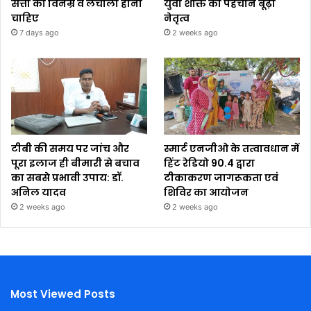
सत्ता को विनम्र व लचीला होना
युवा शक्ति को पहचाने बूढ़ा
चाहिए
नेतृत्व
7 days ago
2 weeks ago
टीबी की समय पर जांच और
स्मार्ट एनजीओ के तत्वावधान में
पूरा इलाज ही बीमारी से बचाव
हिंट रेडियो 90.4 द्वारा
का सबसे प्रभावी उपाय: डॉ.
टीकाकरण जागरूकता एवं
अनिल यादव
शिविर का आयोजन
2 weeks ago
2 weeks ago
Most Viewed Posts