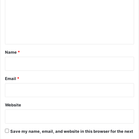
m
m
e
n
t
*
Name
*
Email
*
Website
Save my name, email, and website in this browser for the next