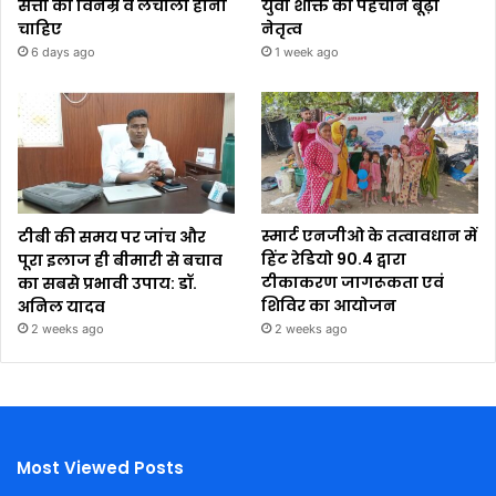
सत्ता को विनम्र व लचीला होना
युवा शक्ति को पहचाने बूढ़ा
चाहिए
नेतृत्व
6 days ago
1 week ago
टीबी की समय पर जांच और
स्मार्ट एनजीओ के तत्वावधान में
पूरा इलाज ही बीमारी से बचाव
हिंट रेडियो 90.4 द्वारा
का सबसे प्रभावी उपाय: डॉ.
टीकाकरण जागरूकता एवं
अनिल यादव
शिविर का आयोजन
2 weeks ago
2 weeks ago
Most Viewed Posts