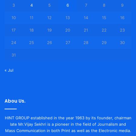
3
4
5
6
7
8
9
10
11
12
13
14
15
16
17
18
19
20
21
22
23
24
25
26
27
28
29
30
31
« Jul
Abou Us.
HINT GROUP established in the year 1963 by its founder, chairman
late Mr.Vijay Sekhri is a pioneer in the field of Journalism and
Mass Communication in both Print as well as the Electronic media.