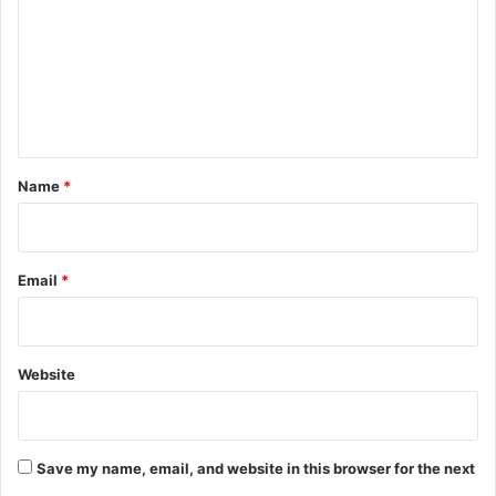
m
m
e
n
t
*
Name
*
Email
*
Website
Save my name, email, and website in this browser for the next