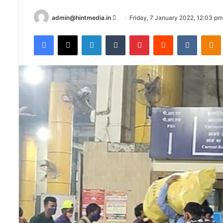
Send
admin@hintmedia.in
Friday, 7 January 2022, 12:03 pm
an
Facebook
X
LinkedIn
Tumblr
Pinterest
Reddit
VKontak
email