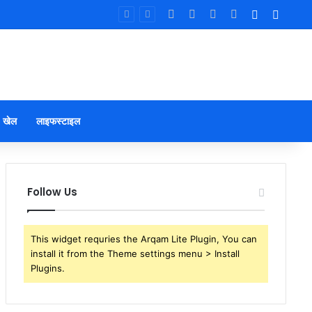
Facebook
X
YouTube
Instagram
Log In
Sideb
खेल
लाइफस्टाइल
Follow Us
This widget requries the Arqam Lite Plugin, You can
install it from the Theme settings menu > Install
Plugins.