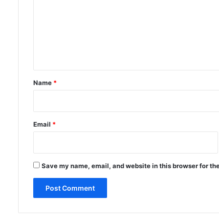
m
m
e
n
t
*
Name
*
Email
*
Save my name, email, and website in this browser for th