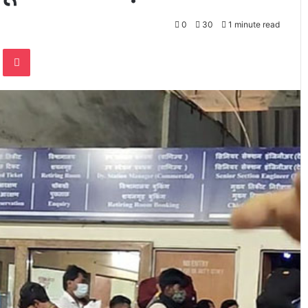
0
30
1 minute read
te
Odnoklassniki
Pocket