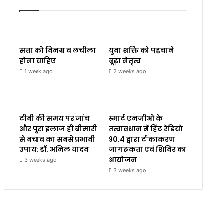
सत्ता को विनम्र व लचीला
युवा शक्ति को पहचाने
होना चाहिए
बूढ़ा नेतृत्व
1 week ago
2 weeks ago
टीबी की समय पर जांच
स्मार्ट एनजीओ के
और पूरा इलाज ही बीमारी
तत्वावधान में हिंट रेडियो
से बचाव का सबसे प्रभावी
90.4 द्वारा टीकाकरण
उपाय: डॉ. अनिल यादव
जागरूकता एवं शिविर का
आयोजन
3 weeks ago
3 weeks ago