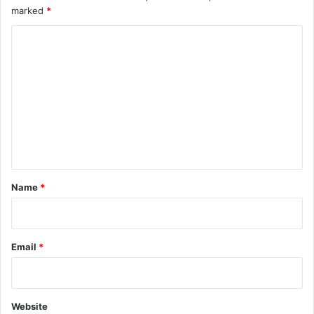
marked
*
C
o
m
m
e
n
t
*
Name
*
Email
*
Website