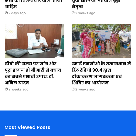
सत्ता को विनम्र व लचीला होना
युवा शक्ति को पहचाने बूढ़ा
चाहिए
नेतृत्व
7 days ago
2 weeks ago
टीबी की समय पर जांच और
स्मार्ट एनजीओ के तत्वावधान में
पूरा इलाज ही बीमारी से बचाव
हिंट रेडियो 90.4 द्वारा
का सबसे प्रभावी उपाय: डॉ.
टीकाकरण जागरूकता एवं
अनिल यादव
शिविर का आयोजन
2 weeks ago
2 weeks ago
Most Viewed Posts