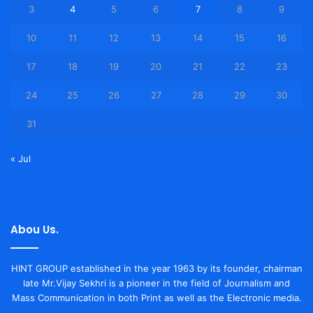
3
4
5
6
7
8
9
10
11
12
13
14
15
16
17
18
19
20
21
22
23
24
25
26
27
28
29
30
31
« Jul
Abou Us.
HINT GROUP established in the year 1963 by its founder, chairman
late Mr.Vijay Sekhri is a pioneer in the field of Journalism and
Mass Communication in both Print as well as the Electronic media.