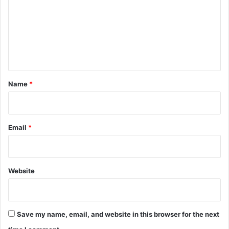
m
m
e
n
t
*
Name
*
Email
*
Website
Save my name, email, and website in this browser for the next