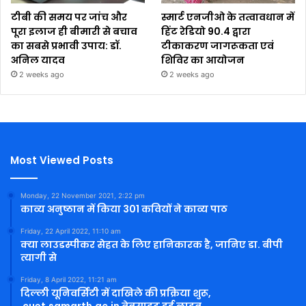
टीबी की समय पर जांच और
स्मार्ट एनजीओ के तत्वावधान में
पूरा इलाज ही बीमारी से बचाव
हिंट रेडियो 90.4 द्वारा
का सबसे प्रभावी उपाय: डॉ.
टीकाकरण जागरूकता एवं
अनिल यादव
शिविर का आयोजन
2 weeks ago
2 weeks ago
Most Viewed Posts
Monday, 22 November 2021, 2:22 pm
काव्य अनुष्ठान में किया 301 कवियों ने काव्य पाठ
Friday, 22 April 2022, 11:10 am
क्या लाउडस्पीकर सेहत के लिए हानिकारक है, जानिए डा. बीपी
त्यागी से
Friday, 8 April 2022, 11:21 am
दिल्ली यूनिवर्सिटी में दाखिले की प्रक्रिया शुरू,
cuet.samarth.ac.in वेबसाइट हुई लाइव