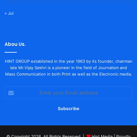
« Jul
Abou Us.
HINT GROUP established in the year 1963 by its founder, chairman
late Mr.Vijay Sekhri is a pioneer in the field of Journalism and
Mass Communication in both Print as well as the Electronic media.
Enter
your
Email
address
© Copyright 2026, All Rights Reserved |
Hint Media
| Proudly